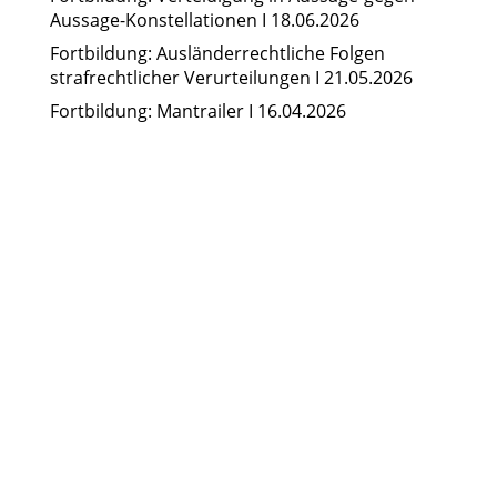
Aussage-Konstellationen I 18.06.2026
Fortbildung: Ausländerrechtliche Folgen
strafrechtlicher Verurteilungen I 21.05.2026
Fortbildung: Mantrailer I 16.04.2026
24/7-Notrufnummer:
0171 / 532 81 04
Initiative Bayerischer
Strafverteidigerinnen
und Strafverteidiger e.V.
Leopoldstraße 54
80802 München