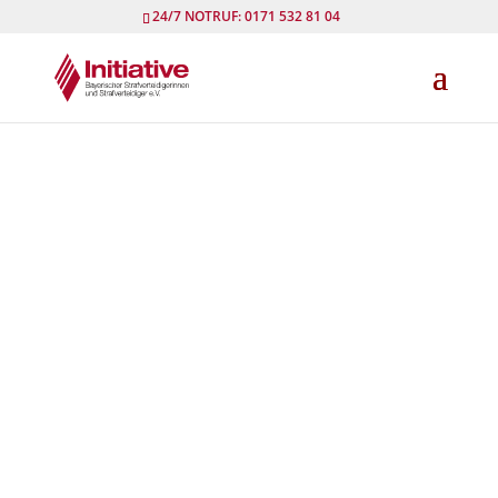
24/7 NOTRUF: 0171 532 81 04
Benutzername oder E-Mail
*
Passwort
*
Angemeldet bleiben
Registrieren