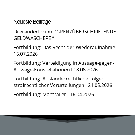
werden.
Wir erteilen bei durchgängiger Online-Anwesenheit
auch wieder einen FAO-Nachweis. Die
Neueste Beiträge
Anwesenheitskontrolle erfolgt dadurch, dass der
Referent hin und wieder um ein Lebenszeichen im
Dreiländerforum: “GRENZÜBERSCHRIETENDE
Begleitchat bitten wird. Geplant ist eine
GELDWÄSCHEREI”
Veranstaltungsdauer von 1,5-2 Stunden.“
Fortbildung: Das Recht der Wiederaufnahme I
16.07.2026
Fortbildung: Verteidigung in Aussage-gegen-
Aussage-Konstellationen I 18.06.2026
Fortbildung: Ausländerrechtliche Folgen
strafrechtlicher Verurteilungen I 21.05.2026
Fortbildung: Mantrailer I 16.04.2026