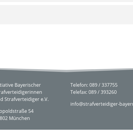
itiative Bayerischer
Telefon: 089 / 337755
rafverteidigerinnen
Telefax: 089 / 393260
d Strafverteidiger e.V.
info@strafverteidiger-bayer
opoldstraße 54
802 München