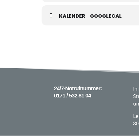
KALENDER
GOOGLECAL
24/7-Notrufnummer:
In
0171 / 532 81 04
St
un
Le
80