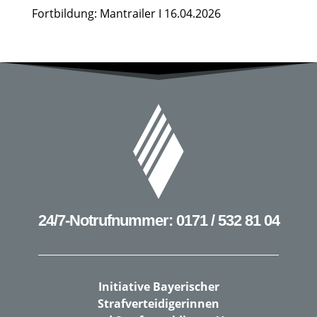
Teilnehmer verschickt, der euch und Sie zu einer
Fortbildung: Mantrailer I 16.04.2026
zentralen sog. Landing Page bringt. Vorsorglich
empfehlen wir euch und Ihnen, sich 15 min vorher
einzuloggen, um evtl. technische Probleme zu
klären.
Anmeldung für die Veranstaltung diesmal
bitte ausnahmsweise unter:
info@strafverteidiger-bayern.de
24/7-Notrufnummer: 0171 / 532 81 04
Initiative Bayerischer
Strafverteidigerinnen