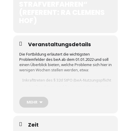
STRAFVERFAHREN“
(REFERENT: RA CLEMENS
HOF)
Veranstaltungsdetails
Die Fortbildung erläutert die wichtigsten
Problemfelder des beA ab dem 01.01.2022 und soll
einen Überblick bieten, welche Probleme sich hier in
wenigen Wochen stellen werden, etwa:
Inkrafttreten des § 32d StPO (beA-Nutzungspflicht
u.a. bei Berufungs- und Revisionseinlegung und -
begründung!)
MEHR
Anforderungen an eine Signatur
Anforderungen an Dateien
Zeit
Umgang mit Störungen