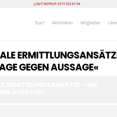
24/7 NOTRUF: 0171 532 81 04
Start
Aktivitäten
Mitglieder
Übe
TALE ERMITTLUNGSANSÄTZ
SAGE GEGEN AUSSAGE«
LE ERMITTLUNGSANSÄTZE – NIE
GEN AUSSAGE«