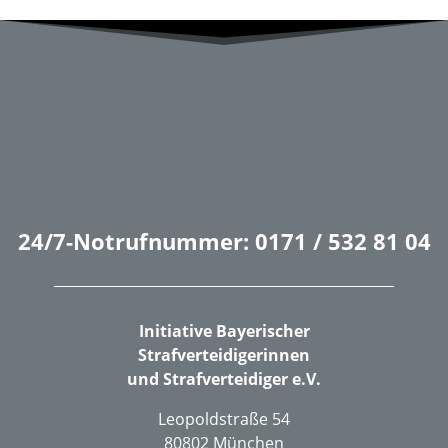
Landstrasse 151, FL-9494 Schaan
office@strafverteidiger-vereinigung.li
Bitte melden Sie sich und meldet euch fleißig an! Die
grenzüberschreitende Strafverteidigung betrifft
uns alle immer häufiger!
24/7-Notrufnummer: 0171 / 532 81 04
Initiative Bayerischer
Strafverteidigerinnen
und Strafverteidiger e.V.
Leopoldstraße 54
80802 München