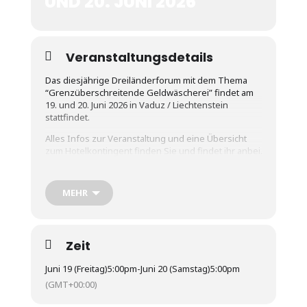
UND 20. JUNI 2026
Veranstaltungsdetails
Das diesjährige Dreiländerforum mit dem Thema
“Grenzüberschreitende Geldwäscherei” findet am
19. und 20. Juni 2026 in Vaduz / Liechtenstein
stattfindet.
Alles Infos zur Veranstaltung und eine Übersicht
zum Hotelkontingent finden Sie und findet ihr anbei.
Alle Infos gibt’s auch hier:
https://www.dreiländerforum-strafverteidigung.eu/
MEHR
Aus Deutschland wirken Dr. Anna Oehmichen
(Berlin), Stefan Allgeier (BaWü) und Dr. Johannes
Makepeace (Bayern) mit. Es verspricht also,
abermals eine spannende Veranstaltung zu
Zeit
werden!
Juni 19 (Freitag)
5:00pm
-
Juni 20 (Samstag)
5:00pm
Der Tagungsbeitrag beträgt
(GMT+00:00)
CHF 250,00 für RechtsanwaltsanwärterInnen (etwa
274 Euro)