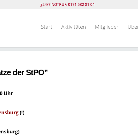
24/7 NOTRUF: 0171 532 81 04
Start
Aktivitäten
Mitglieder
Übe
tze der StPO”
00 Uhr
ensburg
(!)
ensburg)