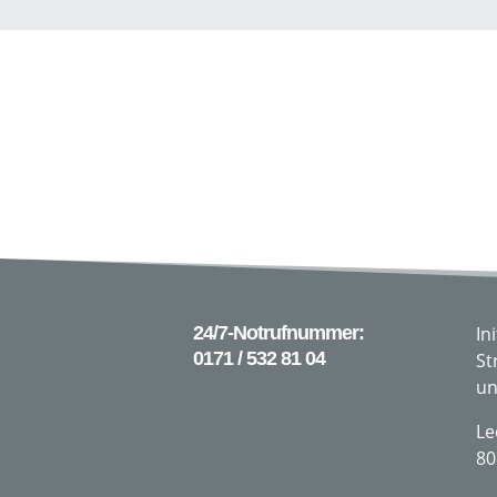
24/7-Notrufnummer:
In
0171 / 532 81 04
St
un
Le
80