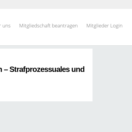
r uns
Mitgliedschaft beantragen
Mitglieder Login
on – Strafprozessuales und