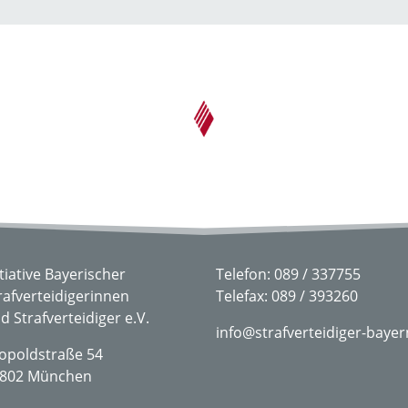
itiative Bayerischer
Telefon: 089 / 337755
rafverteidigerinnen
Telefax: 089 / 393260
d Strafverteidiger e.V.
info@strafverteidiger-bayer
opoldstraße 54
802 München