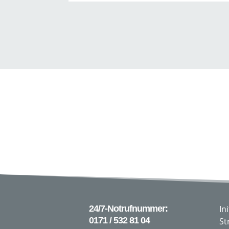
24/7-Notrufnummer:
In
0171 / 532 81 04
St