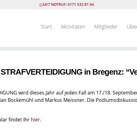
24/7 NOTRUF: 0171 532 81 04
Start
Aktivitäten
Mitglieder
Übe
RAFVERTEIDIGUNG in Bregenz: “Verfal
G wird dieses Jahr auf jeden Fall am 17./18. September 
r Jan Bockemühl und Markus Meissner. Die Podiumsdiskussio
ar findet Ihr
hier
.