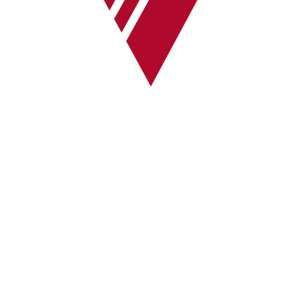
24/7-Notrufnummer:
0171 / 532 81 04
Initiative Bayerischer
Strafverteidigerinnen
und Strafverteidiger e.V.