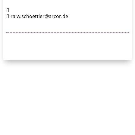
ra.w.schoettler@arcor.de
24/7-Notrufnummer:
0171 / 532 81 04
Initiative Bayerischer
Strafverteidigerinnen