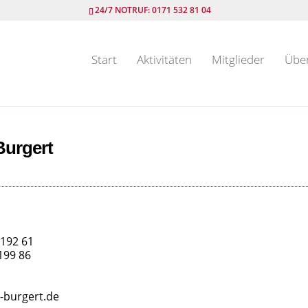
24/7 NOTRUF: 0171 532 81 04
Start
Aktivitäten
Mitglieder
Übe
Burgert
192 61
199 86
-burgert.de