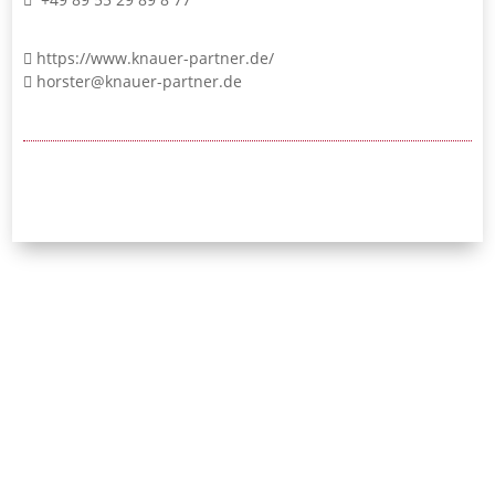
https://www.knauer-partner.de/
horster@knauer-partner.de
24/7-Notrufnummer:
0171 / 532 81 04
Initiative Bayerischer
Strafverteidigerinnen