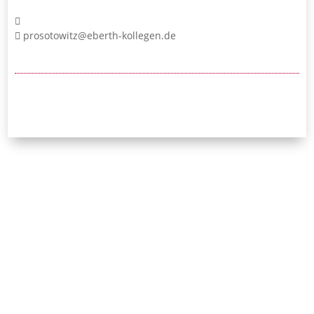
prosotowitz@eberth-kollegen.de
24/7-Notrufnummer:
0171 / 532 81 04
Initiative Bayerischer
Strafverteidigerinnen
und Strafverteidiger e.V.