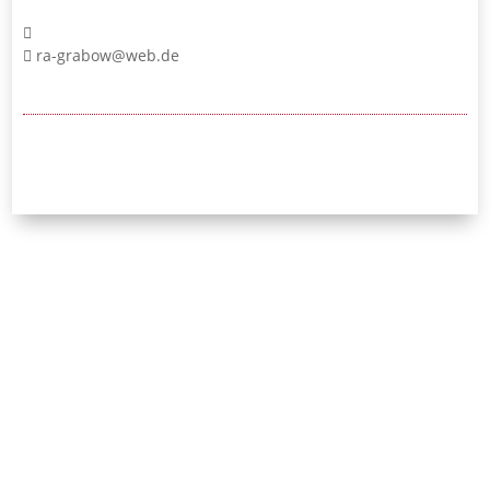
ra-grabow@web.de
24/7-Notrufnummer:
0171 / 532 81 04
Initiative Bayerischer
Strafverteidigerinnen
und Strafverteidiger e.V.