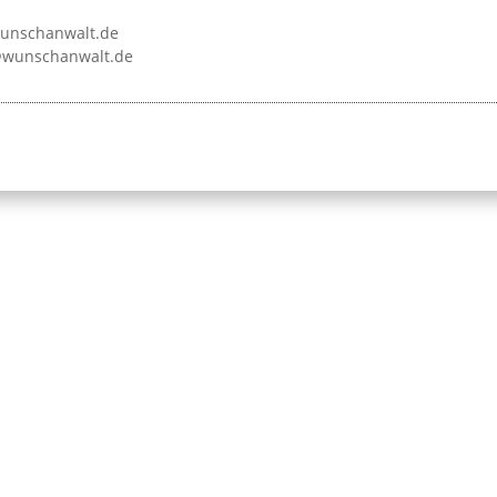
unschanwalt.de
wunschanwalt.de
ufnummer:
Initiative Bayerischer
Telefon: 089 / 
81 04
Strafverteidigerinnen
Telefax: 089 / 
und Strafverteidiger e.V.
info@strafverte
Leopoldstraße 54
bayern.de
80802 München