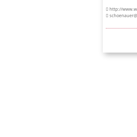
http://www.w
schoenauer@
24/7-Notr
0171 / 532 