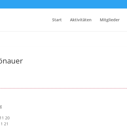
Start
Aktivitäten
Mitglieder
hönauer
g
11 20
11 21