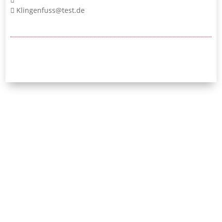
Klingenfuss@test.de
24/7-Notrufnummer:
0171 / 532 81 04
Initiative Bayerischer
Strafverteidigerinnen
und Strafverteidiger e.V.
Leopoldstraße 54