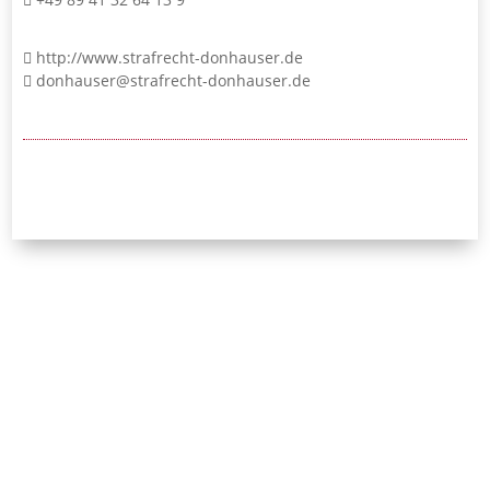
http://www.strafrecht-donhauser.de
donhauser@strafrecht-donhauser.de
24/7-Notrufnummer:
0171 / 532 81 04
Initiative Bayerischer
Strafverteidigerinnen