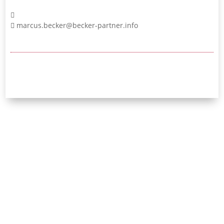
marcus.becker@becker-partner.info
24/7-Notrufnummer:
0171 / 532 81 04
Initiative Bayerischer
Strafverteidigerinnen
und Strafverteidiger e.V.