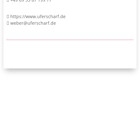
https://www.uferscharf.de
weber@uferscharf.de
24/7-Notrufnummer:
0171 / 532 81 04
Initiative Bayerischer
Strafverteidigerinnen