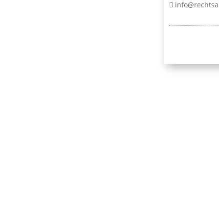
info@rechtsa
24/7-Notr
0171 / 532 