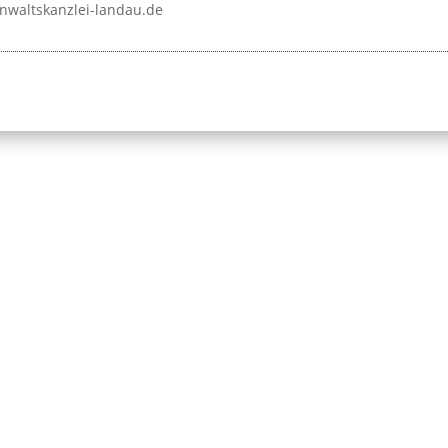
nwaltskanzlei-landau.de
ufnummer:
Initiative Bayerischer
Telefon: 089 / 
81 04
Strafverteidigerinnen
Telefax: 089 / 
und Strafverteidiger e.V.
info@strafverte
Leopoldstraße 54
bayern.de
80802 München