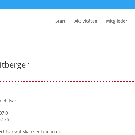
Start
Aktivitäten
Mitglieder
itberger
 d. Isar
97 0
97 25
echtsanwaltskanzlei-landau.de