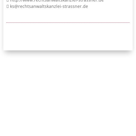
ks@rechtsanwaltskanzlei-strassner.de
24/7-Notrufnummer:
0171 / 532 81 04
Initiative Bayerischer
Strafverteidigerinnen
und Strafverteidiger e.V.
Leopoldstraße 54