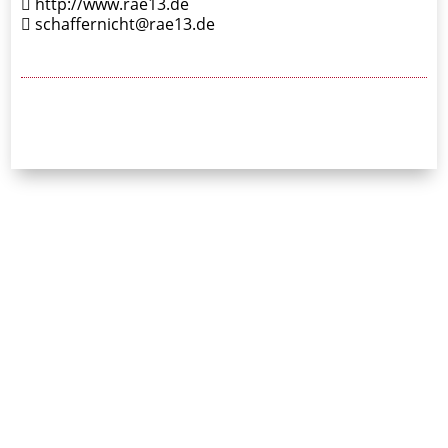
http://www.rae13.de
schaffernicht@rae13.de
24/7-Notrufnummer:
0171 / 532 81 04
Initiative Bayerischer
Strafverteidigerinnen
und Strafverteidiger e.V.