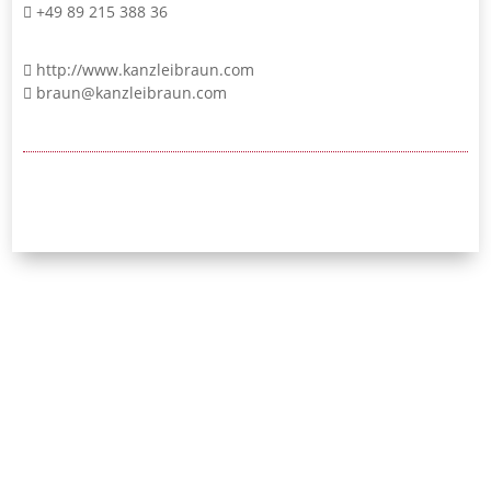
+49 89 215 388 36
http://www.kanzleibraun.com
braun@kanzleibraun.com
24/7-Notrufnummer:
0171 / 532 81 04
Initiative Bayerischer
Strafverteidigerinnen