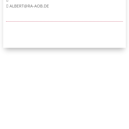
ALBERT@RA-AOB.DE
24/7-Notrufnummer:
0171 / 532 81 04
Initiative Bayerischer
Strafverteidigerinnen
und Strafverteidiger e.V.
Leopoldstraße 54