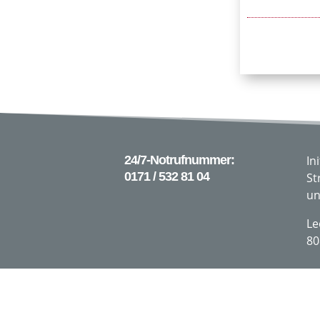
24/7-Notrufnummer:
In
0171 / 532 81 04
St
un
Le
80