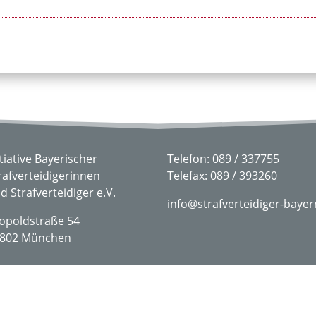
itiative Bayerischer
Telefon: 089 / 337755
rafverteidigerinnen
Telefax: 089 / 393260
d Strafverteidiger e.V.
info@strafverteidiger-bayer
opoldstraße 54
802 München