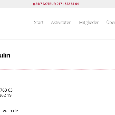
24/7 NOTRUF: 0171 532 81 04
Start
Aktivitäten
Mitglieder
Übe
ulin
763 63
362 19
i-vulin.de