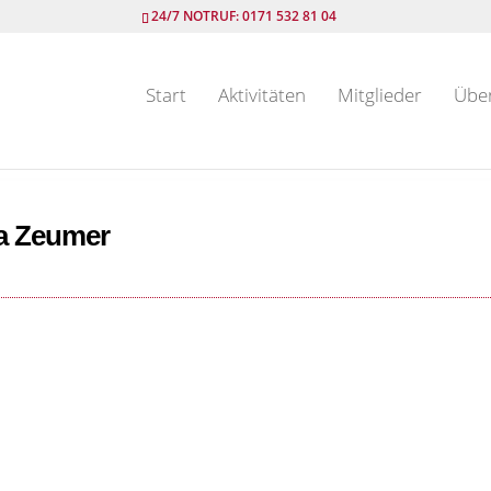
24/7 NOTRUF: 0171 532 81 04
Start
Aktivitäten
Mitglieder
Übe
a Zeumer