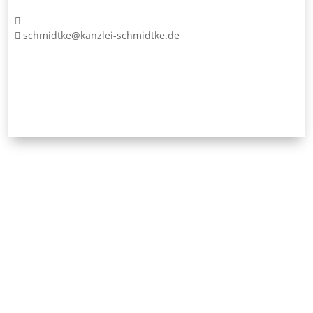
schmidtke@kanzlei-schmidtke.de
24/7-Notrufnummer:
0171 / 532 81 04
Initiative Bayerischer
Strafverteidigerinnen
und Strafverteidiger e.V.