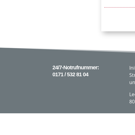
24/7-Notrufnummer:
In
0171 / 532 81 04
St
un
Le
80