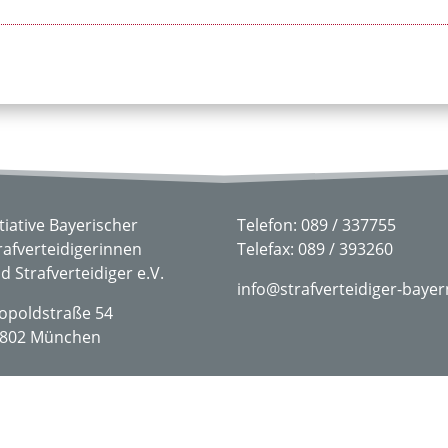
itiative Bayerischer
Telefon: 089 / 337755
rafverteidigerinnen
Telefax: 089 / 393260
d Strafverteidiger e.V.
info@strafverteidiger-bayer
opoldstraße 54
802 München