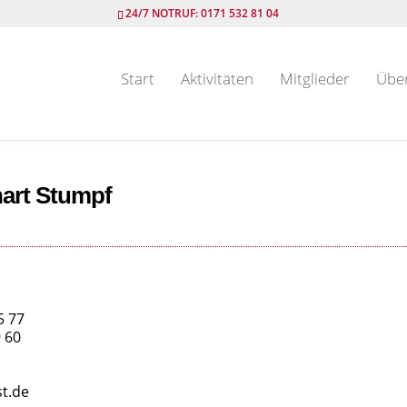
24/7 NOTRUF: 0171 532 81 04
Start
Aktivitäten
Mitglieder
Übe
hart Stumpf
5 77
 60
t.de