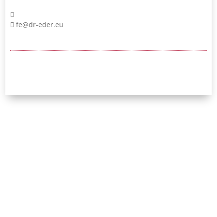
fe@dr-eder.eu
24/7-Notrufnummer:
0171 / 532 81 04
Initiative Bayerischer
Strafverteidigerinnen
und Strafverteidiger e.V.