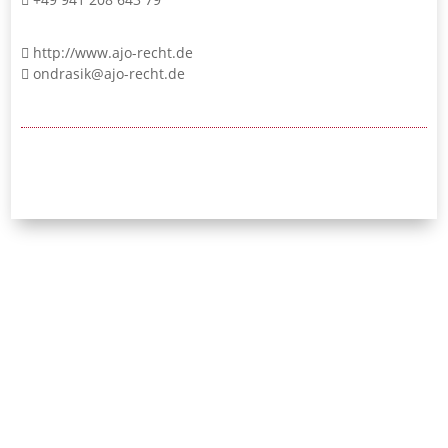
http://www.ajo-recht.de
ondrasik@ajo-recht.de
24/7-Notrufnummer:
0171 / 532 81 04
Initiative Bayerischer
Strafverteidigerinnen