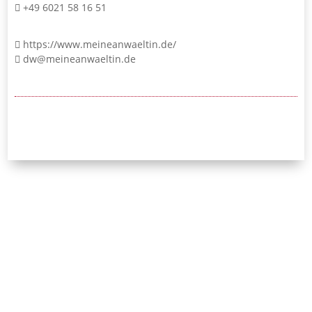
+49 6021 58 16 51
https://www.meineanwaeltin.de/
dw@meineanwaeltin.de
24/7-Notrufnummer:
0171 / 532 81 04
Initiative Bayerischer
Strafverteidigerinnen