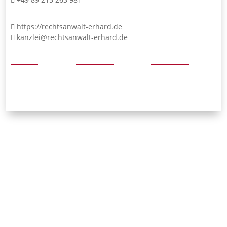
https://rechtsanwalt-erhard.de
kanzlei@rechtsanwalt-erhard.de
24/7-Notrufnummer:
0171 / 532 81 04
Initiative Bayerischer
Strafverteidigerinnen