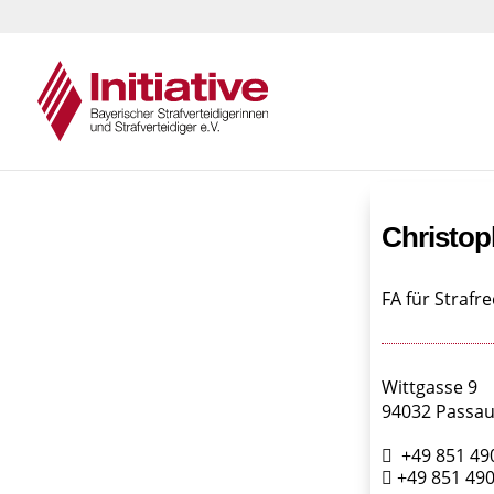
Christop
FA für Strafr
Wittgasse 9
94032 Passa
+49 851 490
+49 851 490