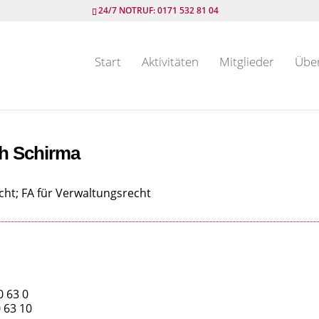
24/7 NOTRUF: 0171 532 81 04
Start
Aktivitäten
Mitglieder
Übe
h Schirma
echt; FA für Verwaltungsrecht
u
 63 0
 63 10