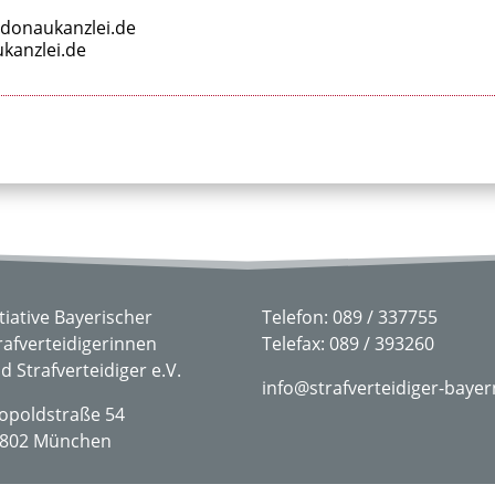
donaukanzlei.de
kanzlei.de
itiative Bayerischer
Telefon: 089 / 337755
rafverteidigerinnen
Telefax: 089 / 393260
d Strafverteidiger e.V.
info@strafverteidiger-bayer
opoldstraße 54
802 München