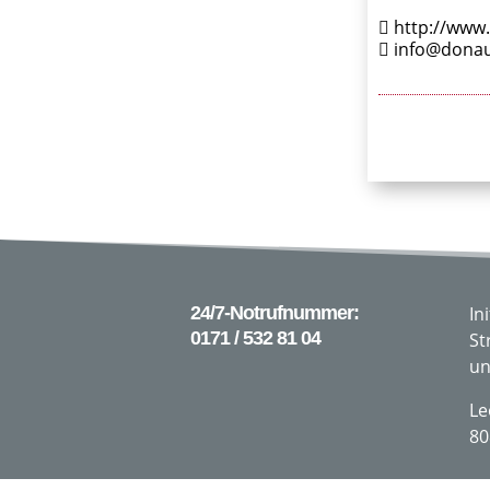
http://www.
info@donau
24/7-Notrufnummer:
In
0171 / 532 81 04
St
un
Le
80