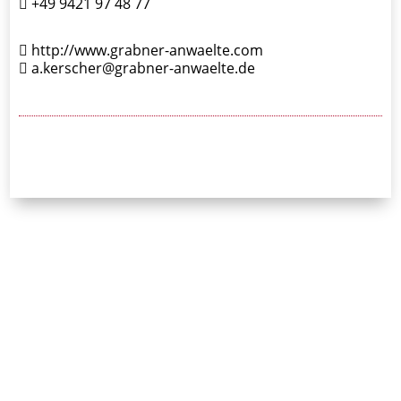
+49 9421 97 48 77
http://www.grabner-anwaelte.com
a.kerscher@grabner-anwaelte.de
24/7-Notrufnummer:
0171 / 532 81 04
Initiative Bayerischer